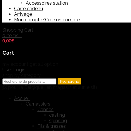
Accessoires station
Carte cadeau
Arrivage
Mon compte/Crée un compte
Shopping Cart
0 items -
0,00
€
Cart
my account
get all option
User Login
shop by category
Recherche
Recherche
pour :
 la Belgique , en magasin et sur le site !!!
Accueil
Carnassiers
Cannes
casting
spinning
Fils & tresses