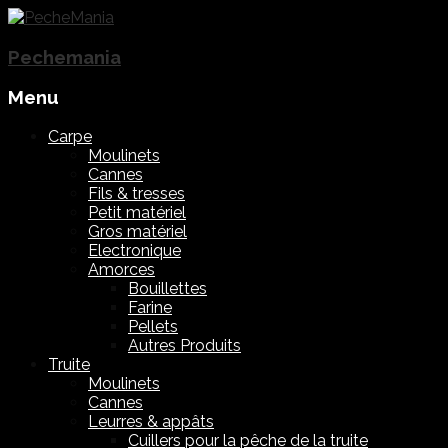
Pechemania
Menu
Skip
Carpe
to
Moulinets
content
Cannes
Fils & tresses
Petit matériel
Gros matériel
Electronique
Amorces
Bouillettes
Farine
Pellets
Autres Produits
Truite
Moulinets
Cannes
Leurres & appâts
Cuillers pour la pêche de la truite