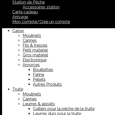
Station de Pêche
Accessoires station
Carte cadeau
Arrivage
Mon compte/Crée un compte
Carpe
Moulinets
Cannes
Fils & tresses
Petit matériel
Gros matériel
Electronique
Amorces
Bouillettes
Farine
Pellets
Autres Produits
Truite
Moulinets
Cannes
Leurres & appâts
Cuillers pour la pêche de la truite
Leurres durs pour la truite