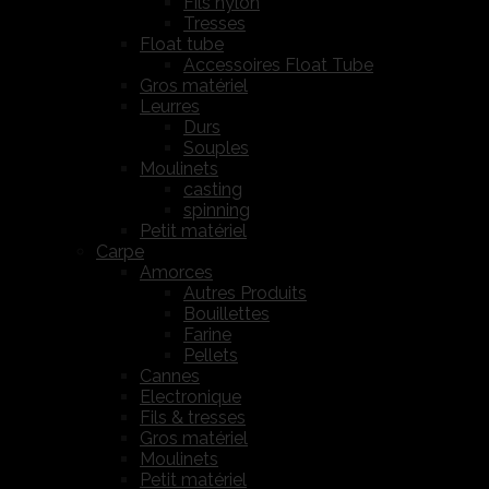
Fils nylon
Tresses
Float tube
Accessoires Float Tube
Gros matériel
Leurres
Durs
Souples
Moulinets
casting
spinning
Petit matériel
Carpe
Amorces
Autres Produits
Bouillettes
Farine
Pellets
Cannes
Electronique
Fils & tresses
Gros matériel
Moulinets
Petit matériel