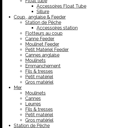
Float tube
Accessoires Float Tube
Sillure
Coup , anglaise & Feeder
Station de Pêche
Accessoires station
Flotteurs au coup
Canne Feeder
Moulinet Feeder
Petit Matériel Feeder
Cannes anglaise
Moulinets
Emmanchement
Fils & tresses
Petit matériel
Gros matériel
Mer
Moulinets
Cannes
Leurres
Fils & tresses
Petit matériel
Gros matériel
Station de Pêche