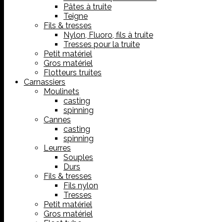
Pâtes à truite
Teigne
Fils & tresses
Nylon, Fluoro, fils à truite
Tresses pour la truite
Petit matériel
Gros matériel
Flotteurs truites
Carnassiers
Moulinets
casting
spinning
Cannes
casting
spinning
Leurres
Souples
Durs
Fils & tresses
Fils nylon
Tresses
Petit matériel
Gros matériel