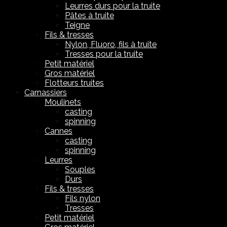
Leurres durs pour la truite
Pâtes à truite
Teigne
Fils & tresses
Nylon, Fluoro, fils à truite
Tresses pour la truite
Petit matériel
Gros matériel
Flotteurs truites
Carnassiers
Moulinets
casting
spinning
Cannes
casting
spinning
Leurres
Souples
Durs
Fils & tresses
Fils nylon
Tresses
Petit matériel