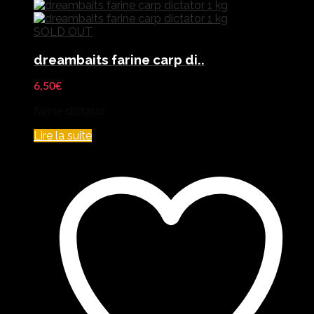
SOLD OUT
dreambaits farine carp di..
6,50
€
farine dictator
Lire la suite