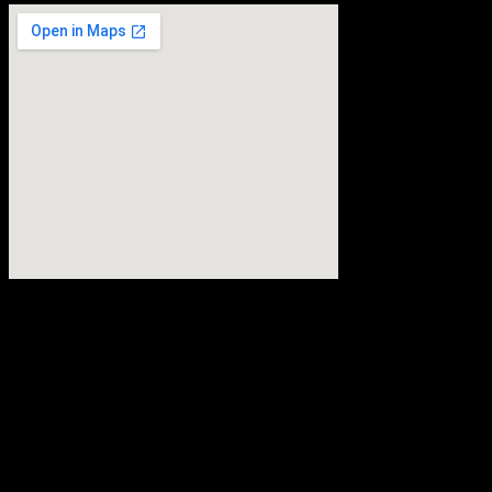
embedgooglemap.net