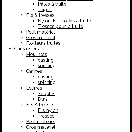
Pâtes à truite
Teigne
Fils & tresses
Nylon, Fluoro, fils à truite
Tresses pour la truite
Petit matériel
Gros matériel
Flotteurs truites
Carnassiers
Moulinets
casting
spinning
Cannes
casting
spinning
Leurres
Souples
Durs
Fils & tresses
Fils nylon
Tresses
Petit matériel
Gros matériel