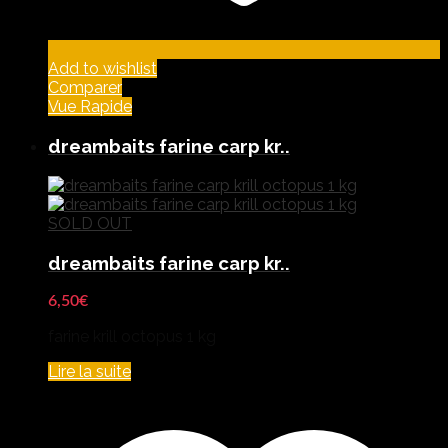
Add to wishlist
Comparer
Vue Rapide
dreambaits farine carp kr..
SOLD OUT
dreambaits farine carp kr..
6,50
€
farine krill octopus 1 kg
Lire la suite