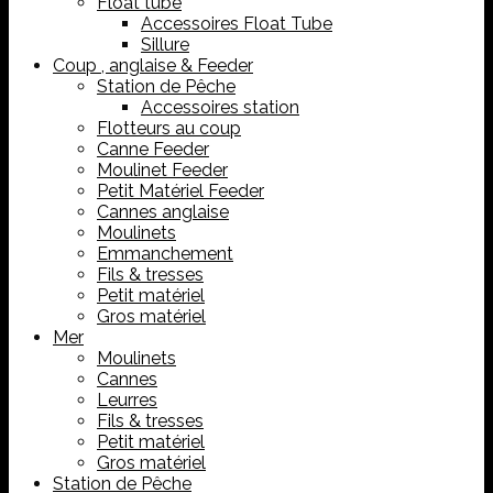
Float tube
Accessoires Float Tube
Sillure
Coup , anglaise & Feeder
Station de Pêche
Accessoires station
Flotteurs au coup
Canne Feeder
Moulinet Feeder
Petit Matériel Feeder
Cannes anglaise
Moulinets
Emmanchement
Fils & tresses
Petit matériel
Gros matériel
Mer
Moulinets
Cannes
Leurres
Fils & tresses
Petit matériel
Gros matériel
Station de Pêche