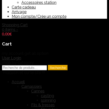
Accessoires station
Carte cadeau
Arrivage
Mon compte/Crée un compte
Shopping Cart
0 items -
0,00
€
Cart
my account
get all option
User Login
shop by category
Recherche
Recherche
pour :
n et sur le site !!!
Accueil
Carnassiers
Cannes
casting
spinning
Fils & tresses