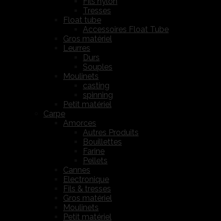
Fils nylon
Tresses
Float tube
Accessoires Float Tube
Gros matériel
Leurres
Durs
Souples
Moulinets
casting
spinning
Petit matériel
Carpe
Amorces
Autres Produits
Bouillettes
Farine
Pellets
Cannes
Electronique
Fils & tresses
Gros matériel
Moulinets
Petit matériel