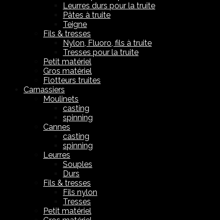
Leurres durs pour la truite
Pâtes à truite
Teigne
Fils & tresses
Nylon, Fluoro, fils à truite
Tresses pour la truite
Petit matériel
Gros matériel
Flotteurs truites
Carnassiers
Moulinets
casting
spinning
Cannes
casting
spinning
Leurres
Souples
Durs
Fils & tresses
Fils nylon
Tresses
Petit matériel