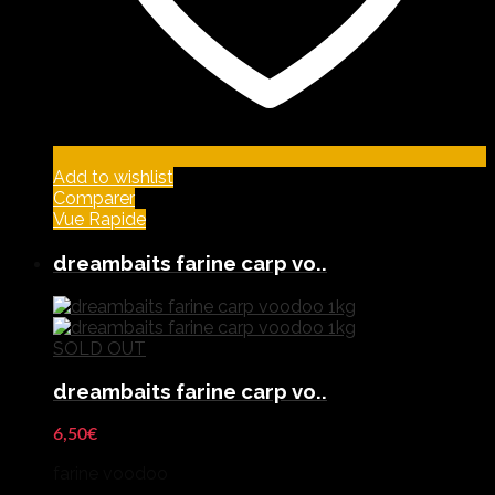
Add to wishlist
Comparer
Vue Rapide
dreambaits farine carp vo..
SOLD OUT
dreambaits farine carp vo..
6,50
€
farine voodoo