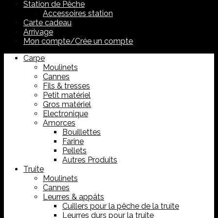
Station de Pêche
Accessoires station
Carte cadeau
Arrivage
Mon compte/Crée un compte
Carpe
Moulinets
Cannes
Fils & tresses
Petit matériel
Gros matériel
Electronique
Amorces
Bouillettes
Farine
Pellets
Autres Produits
Truite
Moulinets
Cannes
Leurres & appâts
Cuillers pour la pêche de la truite
Leurres durs pour la truite