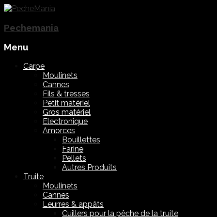
Pechemania
Menu
Skip
Carpe
to
Moulinets
content
Cannes
Fils & tresses
Petit matériel
Gros matériel
Electronique
Amorces
Bouillettes
Farine
Pellets
Autres Produits
Truite
Moulinets
Cannes
Leurres & appâts
Cuillers pour la pêche de la truite