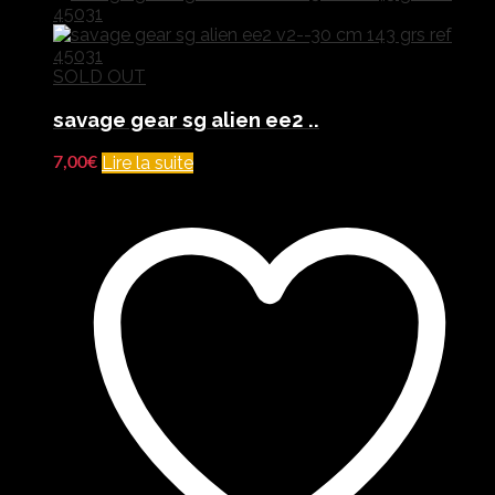
SOLD OUT
savage gear sg alien ee2 ..
Lire la suite
7,00
€