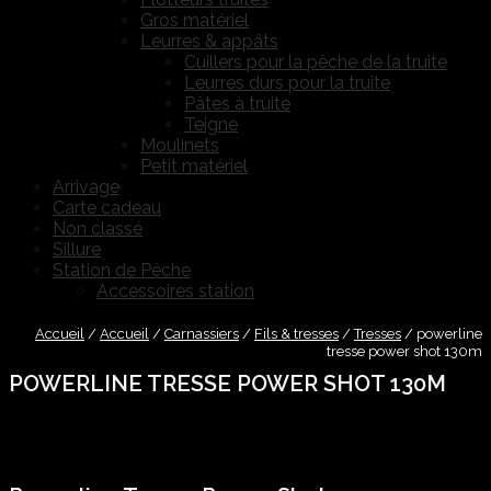
Gros matériel
Leurres & appâts
Cuillers pour la pêche de la truite
Leurres durs pour la truite
Pâtes à truite
Teigne
Moulinets
Petit matériel
Arrivage
Carte cadeau
Non classé
Sillure
Station de Pêche
Accessoires station
Accueil
/
Accueil
/
Carnassiers
/
Fils & tresses
/
Tresses
/
powerline
tresse power shot 130m
POWERLINE TRESSE POWER SHOT 130M