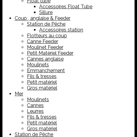
Float tube
Accessoires Float Tube
Sillure
Coup , anglaise & Feeder
Station de Pêche
Accessoires station
Flotteurs au coup
Canne Feeder
Moulinet Feeder
Petit Matériel Feeder
Cannes anglaise
Moulinets
Emmanchement
Fils & tresses
Petit matériel
Gros matériel
Mer
Moulinets
Cannes
Leurres
Fils & tresses
Petit matériel
Gros matériel
Station de Pêche