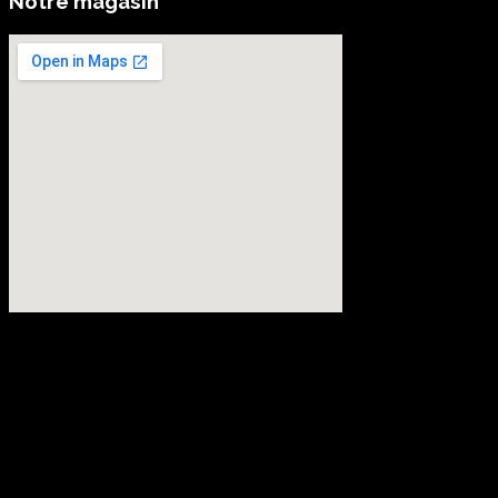
Notre magasin
embedgooglemap.net