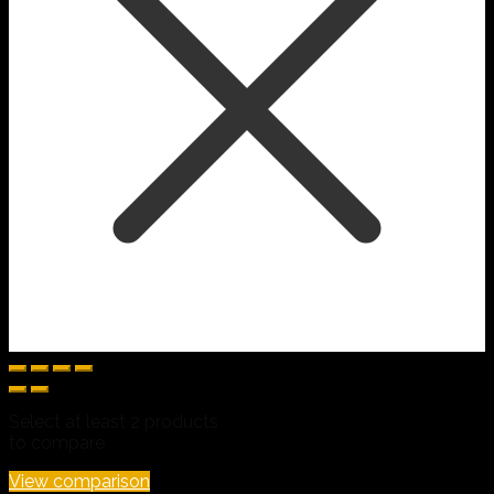
Select at least 2 products
to compare
View comparison