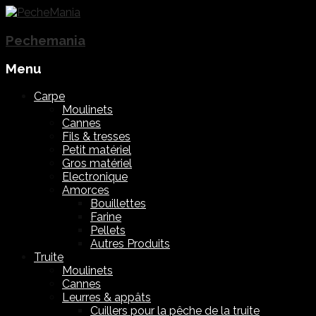
Pechemania
Menu
Skip
Carpe
to
Moulinets
content
Cannes
Fils & tresses
Petit matériel
Gros matériel
Electronique
Amorces
Bouillettes
Farine
Pellets
Autres Produits
Truite
Moulinets
Cannes
Leurres & appâts
Cuillers pour la pêche de la truite