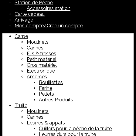
Station de Pêche
Accessoires station
Carte cadeau
Arrivage
Mon compte/Crée un compte
Carpe
Moulinets
Cannes
Fils & tresses
Petit matériel
Gros matériel
Electronique
Amorces
Bouillettes
Farine
Pellets
Autres Produits
Truite
Moulinets
Cannes
Leurres & appâts
Cuillers pour la pêche de la truite
Leurres durs pour la truite