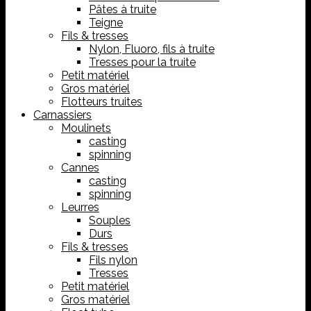
Pâtes à truite
Teigne
Fils & tresses
Nylon, Fluoro, fils à truite
Tresses pour la truite
Petit matériel
Gros matériel
Flotteurs truites
Carnassiers
Moulinets
casting
spinning
Cannes
casting
spinning
Leurres
Souples
Durs
Fils & tresses
Fils nylon
Tresses
Petit matériel
Gros matériel