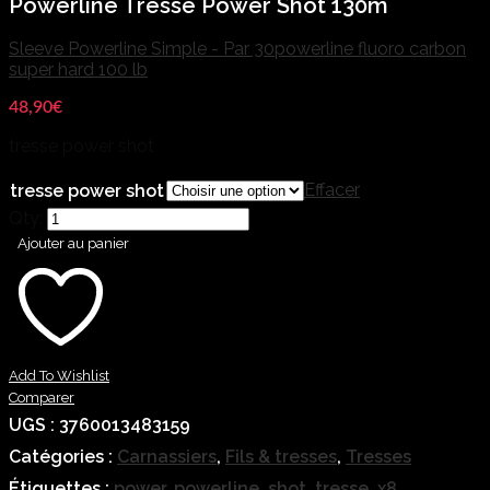
Powerline Tresse Power Shot 130m
Sleeve Powerline Simple - Par 30
powerline fluoro carbon
super hard 100 lb
48,90
€
tresse power shot
Effacer
tresse power shot
Qty:
Ajouter au panier
Add To Wishlist
Comparer
UGS :
3760013483159
Catégories :
Carnassiers
,
Fils & tresses
,
Tresses
Étiquettes :
power
,
powerline
,
shot
,
tresse
,
x8