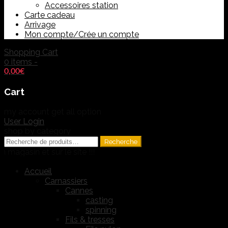
Accessoires station
Carte cadeau
Arrivage
Mon compte/Crée un compte
Shopping Cart
0 items -
0,00
€
Cart
my account
get all option
User Login
shop by category
Recherche
Recherche
pour :
n et sur le site !!!
Accueil
Carnassiers
Cannes
casting
spinning
Fils & tresses