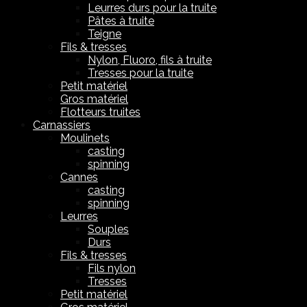
Leurres durs pour la truite
Pâtes à truite
Teigne
Fils & tresses
Nylon, Fluoro, fils à truite
Tresses pour la truite
Petit matériel
Gros matériel
Flotteurs truites
Carnassiers
Moulinets
casting
spinning
Cannes
casting
spinning
Leurres
Souples
Durs
Fils & tresses
Fils nylon
Tresses
Petit matériel