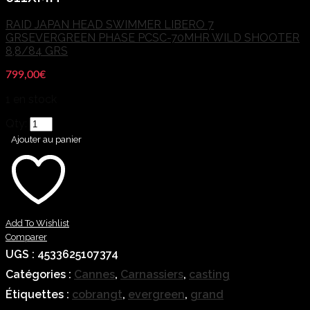
RAID JAPAN HEAD SWIMMER LIBERO 7
GRS
EVERGREEN PHASE PCSC-70MHR WILD SHOOTER
8,8/84 GRS
799,00
€
1 en stock
Qty:
Ajouter au panier
Add To Wishlist
Comparer
UGS :
4533625107374
Catégories :
Cannes
,
Carnassiers
,
casting
Étiquettes :
cobrangt
,
evergreen
,
grand