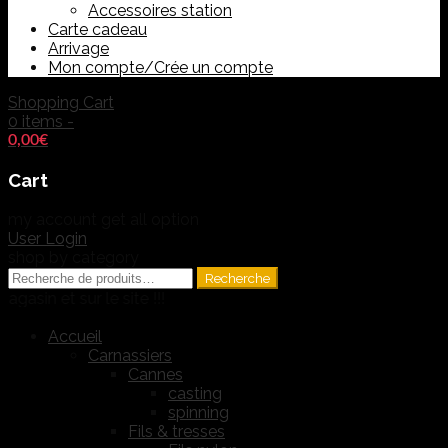
Accessoires station
Carte cadeau
Arrivage
Mon compte/Crée un compte
Shopping Cart
0 items -
0,00
€
Cart
my account
get all option
User Login
shop by category
Recherche
Recherche
pour :
 sur le site !!!
Accueil
Carnassiers
Cannes
casting
spinning
Fils & tresses