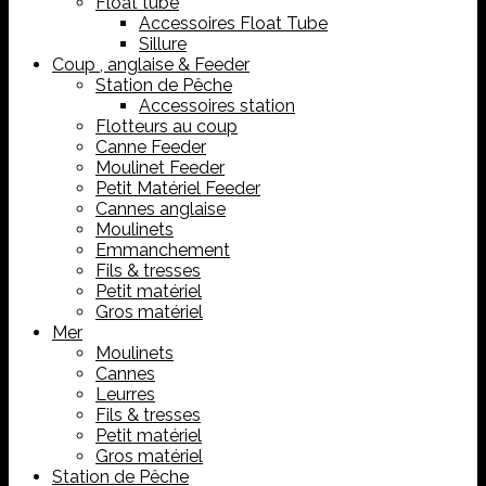
Float tube
Accessoires Float Tube
Sillure
Coup , anglaise & Feeder
Station de Pêche
Accessoires station
Flotteurs au coup
Canne Feeder
Moulinet Feeder
Petit Matériel Feeder
Cannes anglaise
Moulinets
Emmanchement
Fils & tresses
Petit matériel
Gros matériel
Mer
Moulinets
Cannes
Leurres
Fils & tresses
Petit matériel
Gros matériel
Station de Pêche