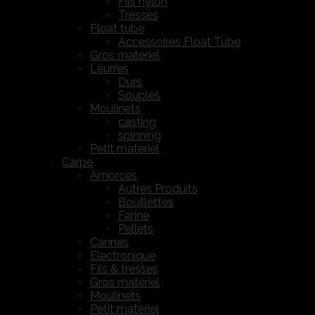
Fils nylon
Tresses
Float tube
Accessoires Float Tube
Gros matériel
Leurres
Durs
Souples
Moulinets
casting
spinning
Petit matériel
Carpe
Amorces
Autres Produits
Bouillettes
Farine
Pellets
Cannes
Electronique
Fils & tresses
Gros matériel
Moulinets
Petit matériel