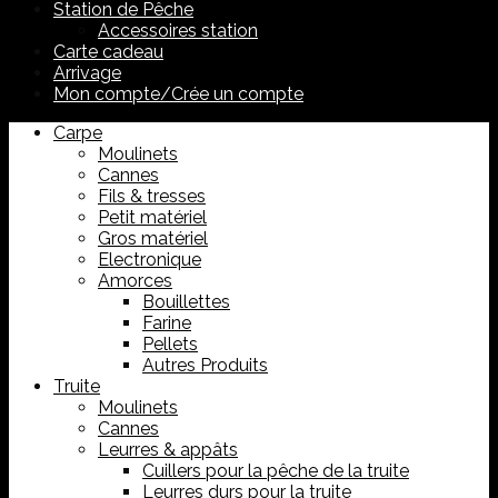
Station de Pêche
Accessoires station
Carte cadeau
Arrivage
Mon compte/Crée un compte
Carpe
Moulinets
Cannes
Fils & tresses
Petit matériel
Gros matériel
Electronique
Amorces
Bouillettes
Farine
Pellets
Autres Produits
Truite
Moulinets
Cannes
Leurres & appâts
Cuillers pour la pêche de la truite
Leurres durs pour la truite