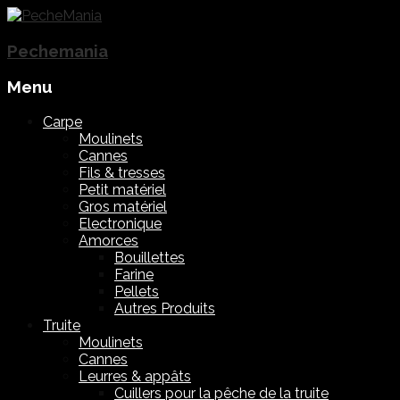
Pechemania
Menu
Skip
Carpe
to
Moulinets
content
Cannes
Fils & tresses
Petit matériel
Gros matériel
Electronique
Amorces
Bouillettes
Farine
Pellets
Autres Produits
Truite
Moulinets
Cannes
Leurres & appâts
Cuillers pour la pêche de la truite