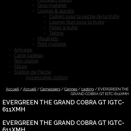
Gros matériel
Leurres & appâts
Cuillers pour la pêche de la truite
Leurres durs pour la truite
Pâtes à truite
Teigne
Moulinets
Petit matériel
Arrivage
Carte cadeau
Non classé
Sillure
Station de Pêche
Accessoires station
Accueil
/
Accueil
/
Carnassiers
/
Cannes
/
casting
/
EVERGREEN THE
GRAND COBRA GT IGTC-611XMH
EVERGREEN THE GRAND COBRA GT IGTC-
611XMH
EVERGREEN THE GRAND COBRA GT IGTC-
611XMH