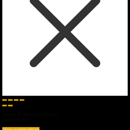
Select at least 2 products
to compare
View comparison