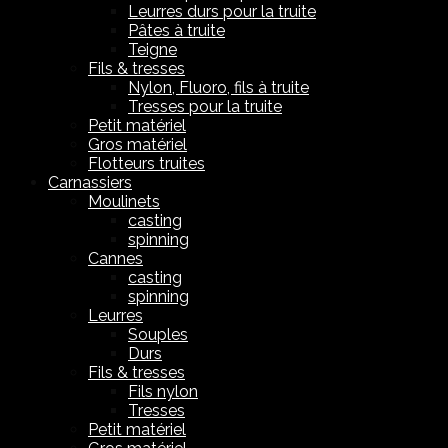
Leurres durs pour la truite
Pâtes à truite
Teigne
Fils & tresses
Nylon, Fluoro, fils à truite
Tresses pour la truite
Petit matériel
Gros matériel
Flotteurs truites
Carnassiers
Moulinets
casting
spinning
Cannes
casting
spinning
Leurres
Souples
Durs
Fils & tresses
Fils nylon
Tresses
Petit matériel