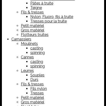
Pâtes à truite
Teigne
Fils & tresses
Nylon, Fluoro, fils à truite
Tresses pour la truite
Petit matériel
Gros matériel
Flotteurs truites
Carnassiers
Moulinets
casting
spinning
Cannes
casting
spinning
Leurres
Souples
Durs
Fils & tresses
Fils nylon
Tresses
Petit matériel
Gros matériel