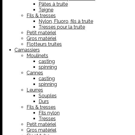
Pâtes à truite
Teigne
Fils & tresses
Nylon, Fluoro, fils à truite
Tresses pour la truite
Petit matériel
Gros matériel
Flotteurs truites
Carnassiers
Moulinets
casting
spinning
Cannes
casting
spinning
Leurres
Souples
Durs
Fils & tresses
Fils nylon
Tresses
Petit matériel
Gros matériel