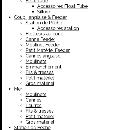
Float tube
Accessoires Float Tube
Sillure
Coup , anglaise & Feeder
Station de Pêche
Accessoires station
Flotteurs au coup
Canne Feeder
Moulinet Feeder
Petit Matériel Feeder
Cannes anglaise
Moulinets
Emmanchement
Fils & tresses
Petit matériel
Gros matériel
Mer
Moulinets
Cannes
Leurres
Fils & tresses
Petit matériel
Gros matériel
Station de Pêche