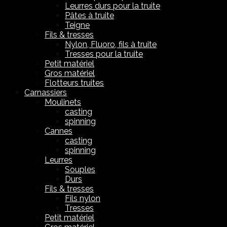
Leurres durs pour la truite
Pâtes à truite
Teigne
Fils & tresses
Nylon, Fluoro, fils à truite
Tresses pour la truite
Petit matériel
Gros matériel
Flotteurs truites
Carnassiers
Moulinets
casting
spinning
Cannes
casting
spinning
Leurres
Souples
Durs
Fils & tresses
Fils nylon
Tresses
Petit matériel