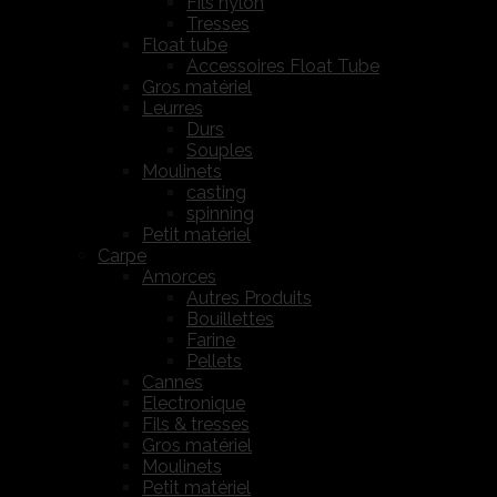
Fils nylon
Tresses
Float tube
Accessoires Float Tube
Gros matériel
Leurres
Durs
Souples
Moulinets
casting
spinning
Petit matériel
Carpe
Amorces
Autres Produits
Bouillettes
Farine
Pellets
Cannes
Electronique
Fils & tresses
Gros matériel
Moulinets
Petit matériel