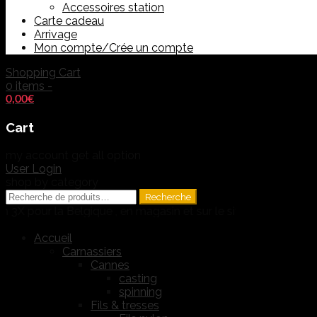
Accessoires station
Carte cadeau
Arrivage
Mon compte/Crée un compte
Shopping Cart
0 items -
0,00
€
Cart
my account
get all option
User Login
shop by category
Recherche
Recherche
pour :
ur la Belgique , en magasin et sur le site !!!
Accueil
Carnassiers
Cannes
casting
spinning
Fils & tresses