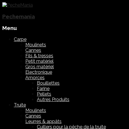
Pechemania
Menu
Skip
Carpe
to
Moulinets
content
Cannes
Fils & tresses
Petit matériel
Gros matériel
Electronique
Amorces
Bouillettes
Farine
Pellets
Autres Produits
Truite
Moulinets
Cannes
Leurres & appâts
Cuillers pour la pêche de la truite