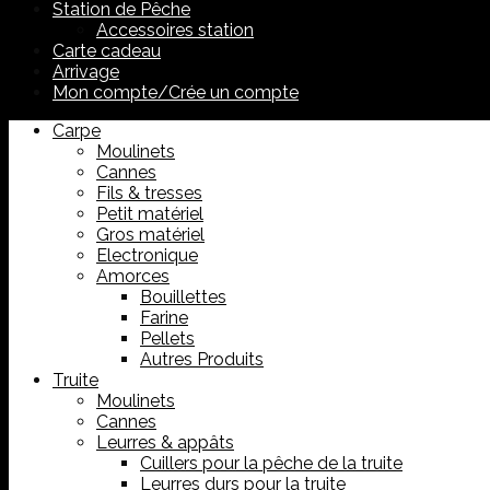
Station de Pêche
Accessoires station
Carte cadeau
Arrivage
Mon compte/Crée un compte
Carpe
Moulinets
Cannes
Fils & tresses
Petit matériel
Gros matériel
Electronique
Amorces
Bouillettes
Farine
Pellets
Autres Produits
Truite
Moulinets
Cannes
Leurres & appâts
Cuillers pour la pêche de la truite
Leurres durs pour la truite